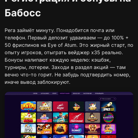
Бабосс
Рега займёт минуту. Понадобится почта или
телефон. Первый депозит удваиваем — до 100% +
50 фриспинов на Eye of Atum. Это жирный старт, по
опыту игроков, отыграть вейджер x35 реально.
Бонусы налипают каждую неделю: кэшбэк,
турниры, лотереи. Заходи в раздел акций — там
вечно что-то горит. Не забудь подтвердить номер,
иначе вывод заблокируют.