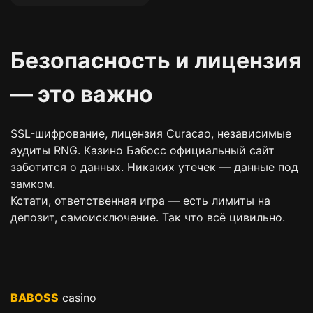
Безопасность и лицензия
— это важно
SSL-шифрование, лицензия Curacao, независимые
аудиты RNG. Казино Бабосс официальный сайт
заботится о данных. Никаких утечек — данные под
замком.
Кстати, ответственная игра — есть лимиты на
депозит, самоисключение. Так что всё цивильно.
BABOSS
casino