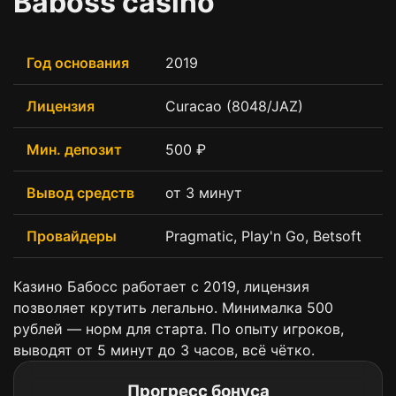
Baboss casino
Год основания
2019
Лицензия
Curacao (8048/JAZ)
Мин. депозит
500 ₽
Вывод средств
от 3 минут
Провайдеры
Pragmatic, Play'n Go, Betsoft
Казино Бабосс работает с 2019, лицензия
позволяет крутить легально. Минималка 500
рублей — норм для старта. По опыту игроков,
выводят от 5 минут до 3 часов, всё чётко.
Прогресс бонуса