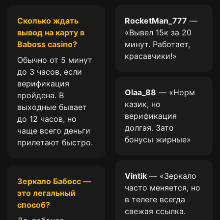
Сколько ждать
RocketMan_777
—
вывод на карту в
«Вывел 15к за 20
Baboss casino?
минут. Работает,
красавчики!»
Обычно от 5 минут
до 3 часов, если
верификация
Olaa_88
— «Норм
пройдена. В
казик, но
выходные бывает
верификация
до 12 часов, но
долгая. Зато
чаще всего деньги
бонусы жирные»
прилетают быстро.
Vintik
— «Зеркало
Зеркало Бабосс —
часто меняется, но
это легальный
в телеге всегда
способ?
свежая ссылка.